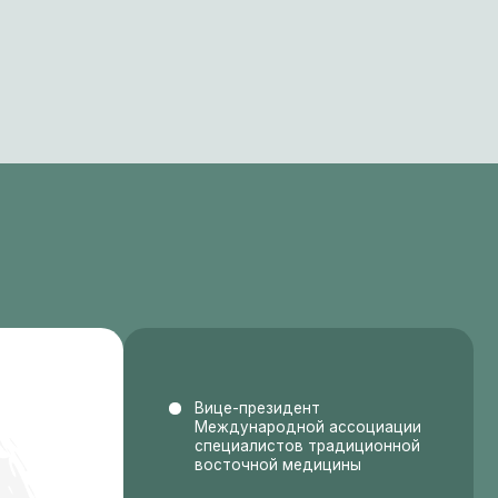
Международной ассоциации
специалистов традиционной
восточной медицины
Автор и ведущий курса
РУДН ТКМ для здоровья и
долголетия
Преподаватель в Академии
остеопатии и медицинской
психологии
Автор инновационного
метода «Остеоакупунктура»
для комплексной работы с
телом и психикой