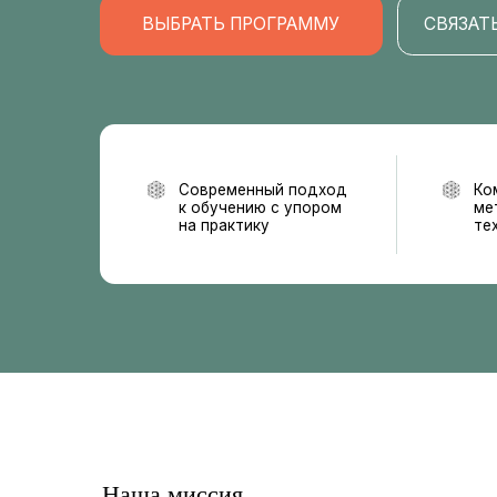
Современный подход
Комплексн
к обучению с упором
методы, в
на практику
технологи
Наша миссия