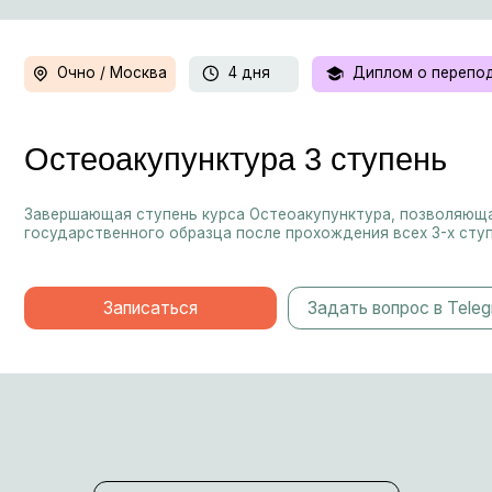
Онлайн
Подходит новичкам
актикумы в записи
вьте 23% к результатам клиентов, работая с причиной, а не симптомо
ч к сложным случаям — даже если вы уже опытный специалист
Купить
За
Задать вопрос в Telegram
Об основателе
ины