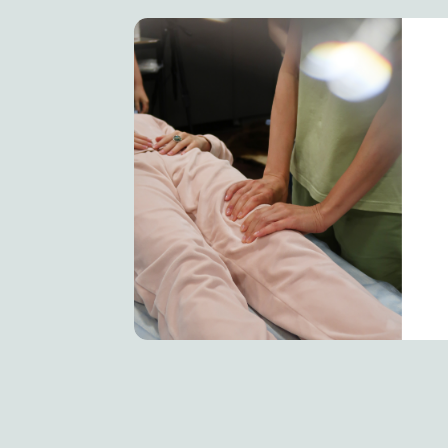
Пр
Доба
клю
Основатель Института современной восточной медиц