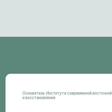
и восстановления
Артём Тен
–– делаю традиционные, проверенные временем техн
оздоровления понятными и результативными для
современного мира. Помогаю людям быть здоровыми 
всех сферах жизни
ЗАПИСАТЬСЯ НА СЕАНС
ПОДРОБНЕ