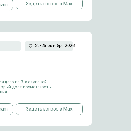
тупеней.
зможность
дать вопрос в Max
10-13 декабря 2026
ХИТ
плом
дать вопрос в Max