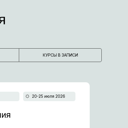
20-25 июля 2026
КУРСЫ В ЗАПИСИ
енному
одулей —
ерапия (Дьен
дать вопрос в Max