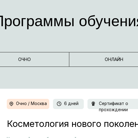
Очно / Москва
6 дней
Сертификат о
прохождении
ОЧНО
ОНЛАЙН
осметология нового поколения
остный курс, объединяющий восточные и телесные подходы к естеств
ложению. Это единый курс, состоящий из трёх взаимодополняющих м
еоакупунктурная архитектура лица», «Вьетнамская лицевая рефлексот
» и «Соматическая эстетика лица: мышечно-фасциальный подход».
Записаться
За
Задать вопрос в Telegram