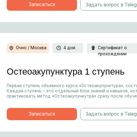
ая ступень объёмного курса «Остеоакупунктура», состоящего из 3-х с
ая ступень – это отдельный блок знаний и навыков, который дает во
тиковать метод «Остеоакупункутра» сразу после обучения.
Записаться
Задать вопрос в Telegram
За
Очно / Москва
4 дня
Диплом о переподготовке
теоакупунктура 3 ступень
ершающая ступень курса Остеоакупунктура, позволяющая получить ди
дарственного образца после прохождения всех 3-х ступеней курса.
Записаться
Задать вопрос в Telegram
За