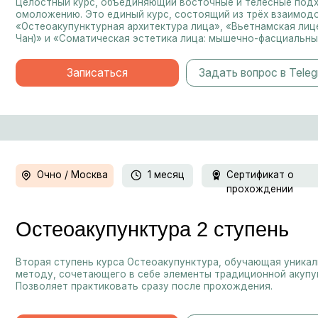
Очно / Москва
1 месяц
Сертификат о
прохождении
теоакупунктура 2 ступень
ая ступень курса Остеоакупунктура, обучающая уникальному авторск
ду, сочетающего в себе элементы традиционной акупунктуры и остео
оляет практиковать сразу после прохождения.
За
Записаться
Задать вопрос в Telegram
Очно / Москва
4 дня
Сертификат о
прохождении
теоакупунктура 1 ступень