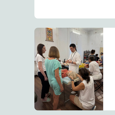
Перв
Кажд
прак
Ос
Зав
госу