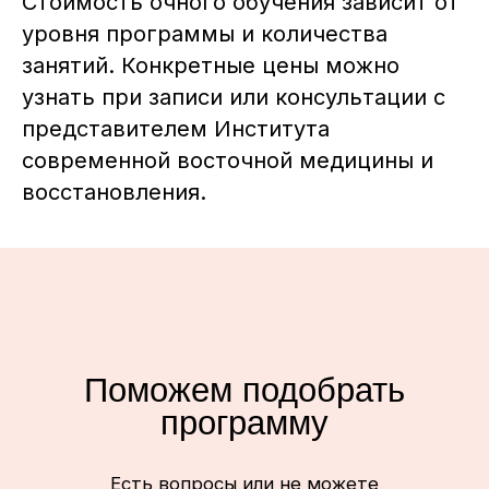
Стоимость очного обучения зависит от
уровня программы и количества
ИП Артём Александрович Тен
ИНН 753616733820
ОГРН 32350810042500
занятий. Конкретные цены можно
Регистрационный номер в
узнать при записи или консультации с
реестре 77-25-397588
представителем Института
Политика конфиденциальности
современной восточной медицины и
Договор-оферта
восстановления.
Декларация качества,
безопасности и экологичности
продукта