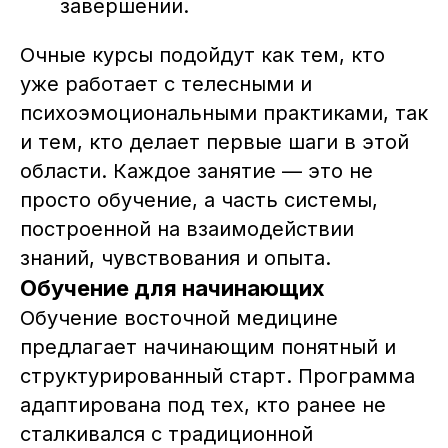
завершении.
Очные курсы подойдут как тем, кто
уже работает с телесными и
психоэмоциональными практиками, так
и тем, кто делает первые шаги в этой
области. Каждое занятие — это не
Расписание
Партнёры института
просто обучение, а часть системы,
Расписание 2026
Основатель института
построенной на взаимодействии
Очное обучение
Реестр выпускников
знаний, чувствования и опыта.
Онлайн
Новости
Обучение для начинающих
Курсы в записи
Обучение восточной медицине
предлагает начинающим понятный и
структурированный старт. Программа
адаптирована под тех, кто ранее не
Служба заботы в Telegram
сталкивался с традиционной