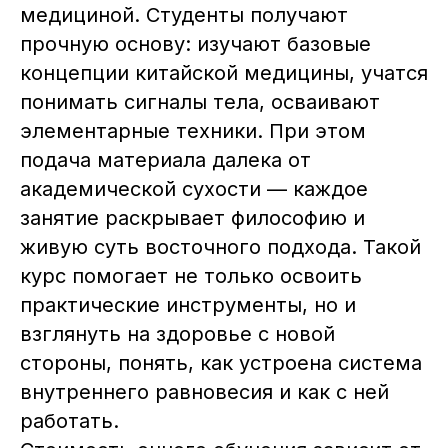
медициной. Студенты получают
Служба заботы в WhatsApp
прочную основу: изучают базовые
Служба заботы в Max
концепции китайской медицины, учатся
понимать сигналы тела, осваивают
+7 (499) 938-53-55
элементарные техники. При этом
isvm@artemten.ru
подача материала далека от
академической сухости — каждое
Telegram-канал Института
занятие раскрывает философию и
живую суть восточного подхода. Такой
Москва, м. Октябрьское поле,
курс помогает не только освоить
ул. Маршала Вершинина, 10
практические инструменты, но и
Как добраться
взглянуть на здоровье с новой
стороны, понять, как устроена система
Сведения об образовательной
организации
внутреннего равновесия и как с ней
работать.
Лицензия на осуществление
образовательной деятельности
№ЛО35–01255–50/01908337