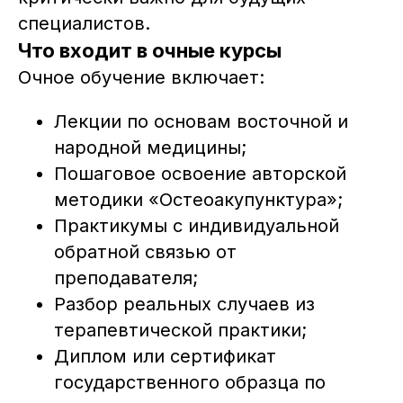
специалистов.
Что входит в очные курсы
Очное обучение включает:
Лекции по основам восточной и
народной медицины;
Поможем подобрать
Пошаговое освоение авторской
программу
методики «Остеоакупунктура»;
Практикумы с индивидуальной
Есть вопросы или не можете
определиться с курсом? Оставьте заявку
обратной связью от
на консультацию с менеджером
института
преподавателя;
Разбор реальных случаев из
терапевтической практики;
ЗАДАТЬ ВОПРОС
Диплом или сертификат
государственного образца по