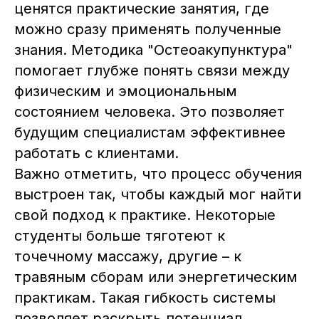
ценятся практические занятия, где
можно сразу применять полученные
Расписание
Партнёры института
знания. Методика "Остеоакупунктура"
Расписание 2026
Основатель института
помогает глубже понять связи между
Очное обучение
Реестр выпускников
физическим и эмоциональным
Онлайн
состоянием человека. Это позволяет
Новости
Курсы в записи
будущим специалистам эффективнее
работать с клиентами.
Важно отметить, что процесс обучения
выстроен так, чтобы каждый мог найти
Служба заботы в Telegram
свой подход к практике. Некоторые
студенты больше тяготеют к
Служба заботы в WhatsApp
точечному массажу, другие – к
травяным сборам или энергетическим
+7 995 792-99-43
практикам. Такая гибкость системы
isvm@artemten.ru
позволяет раскрыть потенциал