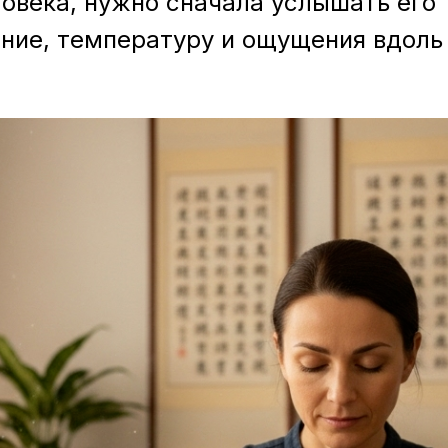
овека, нужно сначала услышать его т
ение, температуру и ощущения вдоль