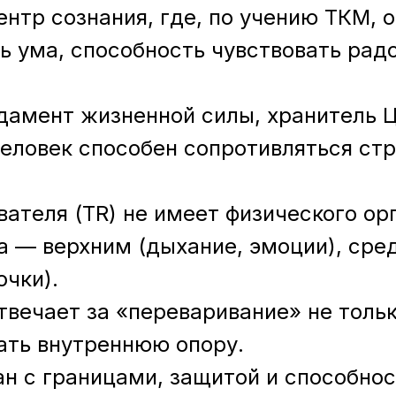
нтр сознания, где, по учению ТКМ, о
ь ума, способность чувствовать радо
дамент жизненной силы, хранитель 
человек способен сопротивляться стр
ателя (TR) не имеет физического орг
 — верхним (дыхание, эмоции), сре
очки).
твечает за «переваривание» не тольк
вать внутреннюю опору.
ан с границами, защитой и способнос