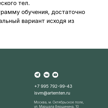
ского тел.
+7 995 792-99-43
грамму обучения, достаточно
isvm@artemten.ru
альный вариант исходя из
Москва, м. Октябрьское поле,
ул. Маршала Вершинина, 10
Как добраться
Политика
конфиденциальности
Договор-
оферта
Декларация качества,
безопасности и экологичности
продукта