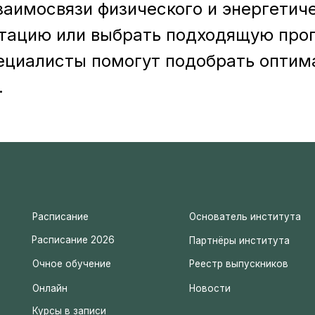
аимосвязи физического и энергетиче
асписание 2026
Партнёры института
ьтацию или выбрать подходящую про
Очное обучение
Реестр выпускников
Онлайн
Новости
пециалисты помогут подобрать оптим
урсы в записи
.
Служба заботы в Telegram
Служба заботы в WhatsApp
Telegram-канал Института