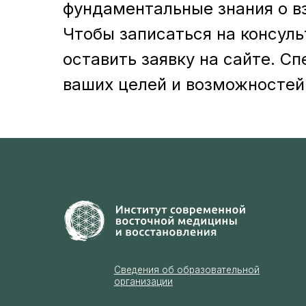
фундаментальные знания о вз
Р
Чтобы записаться на консул
Сведения об образовательной
оставить заявку на сайте. С
организации
К
ваших целей и возможностей
Лицензия на осуществление
образовательной деятельности
№ЛО35–01255–50/01908337
ИП Артём Александрович Тен
ИНН 753616733820
ОГРН 32350810042500
Регистрационный номер в
реестре 77-25-397588