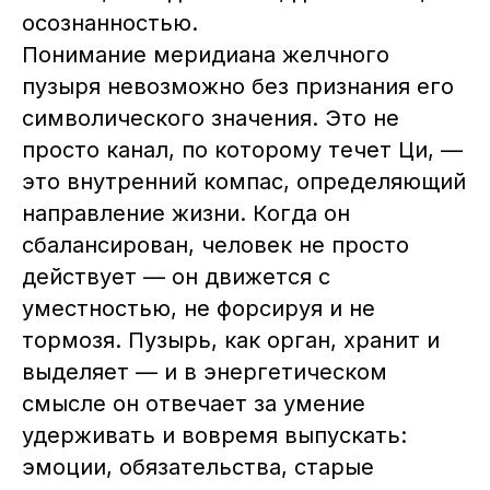
осознанностью.
Telegram-канал Института
Понимание меридиана желчного
пузыря невозможно без признания его
Москва, м. Октябрьское поле,
символического значения. Это не
ул. Маршала Вершинина, 10
просто канал, по которому течет Ци, —
Как добраться
это внутренний компас, определяющий
направление жизни. Когда он
Сведения об образовательной
организации
сбалансирован, человек не просто
действует — он движется с
Лицензия на осуществление
образовательной деятельности
уместностью, не форсируя и не
№ЛО35–01255–50/01908337
тормозя. Пузырь, как орган, хранит и
ИП Артём Александрович Тен
ИНН 753616733820
выделяет — и в энергетическом
ОГРН 32350810042500
смысле он отвечает за умение
Регистрационный номер в
реестре 77-25-397588
удерживать и вовремя выпускать:
Политика конфиденциальности
эмоции, обязательства, старые
Договор-оферта