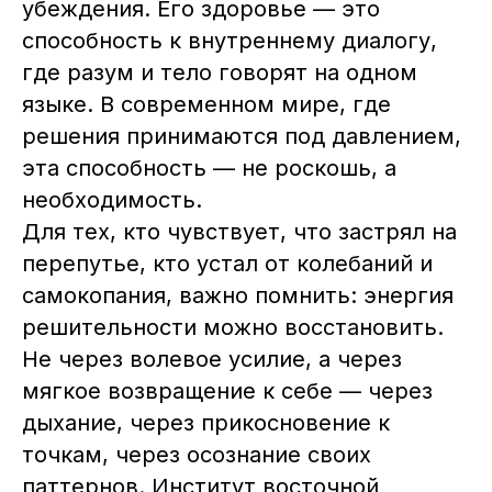
убеждения. Его здоровье — это
Декларация качества,
безопасности и экологичности
продукта
способность к внутреннему диалогу,
где разум и тело говорят на одном
языке. В современном мире, где
решения принимаются под давлением,
эта способность — не роскошь, а
необходимость.
Для тех, кто чувствует, что застрял на
перепутье, кто устал от колебаний и
самокопания, важно помнить: энергия
решительности можно восстановить.
Не через волевое усилие, а через
мягкое возвращение к себе — через
дыхание, через прикосновение к
точкам, через осознание своих
паттернов. Институт восточной