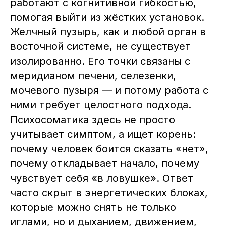
работают с когнитивной гибкостью,
помогая выйти из жёстких установок.
Желчный пузырь, как и любой орган в
Расписание
Партнёры института
восточной системе, не существует
Расписание 2026
Основатель института
изолированно. Его точки связаны с
Очное обучение
Реестр выпускников
меридианом печени, селезенки,
Онлайн
Новости
мочевого пузыря — и потому работа с
Курсы в записи
ними требует целостного подхода.
Психосоматика здесь не просто
учитывает симптом, а ищет корень:
почему человек боится сказать «нет»,
Служба заботы в Telegram
почему откладывает начало, почему
чувствует себя «в ловушке». Ответ
Служба заботы в WhatsApp
часто скрыт в энергетических блоках,
+7 995 792-99-43
которые можно снять не только
isvm@artemten.ru
иглами, но и дыханием, движением,