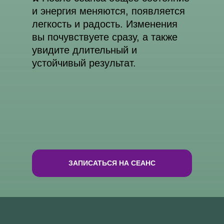
Москва, м. Октябрьское поле,
и энергия меняются, появляется
ул. Маршала Вершинина, 10
легкость и радость. Изменения
Как добраться
вы почувствуете сразу, а также
увидите длительный и
Сведения об образовательной
устойчивый результат.
организации
Лицензия на осуществление
образовательной деятельности
№ЛО35–01255–50/01908337
ИП Артём Александрович Тен
ИНН 753616733820
ОГРН 32350810042500
Регистрационный номер в
реестре 77-25-397588
ЗАПИСАТЬСЯ НА СЕАНС
Политика конфиденциальности
Договор-оферта
Декларация качества,
безопасности и экологичности
продукта