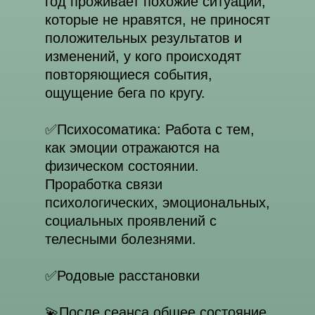
год проживает похожие ситуации,
Расписание 2026
Основатель института
которые не нравятся, не приносят
Очное обучение
положительных результатов и
Реестр выпускников
Онлайн
изменений, у кого происходят
Новости
Курсы в записи
повторяющиеся события,
ощущение бега по кругу.
✅️Психосоматика: Работа с тем,
как эмоции отражаются на
Служба заботы в Telegram
физическом состоянии.
Проработка связи
Служба заботы в WhatsApp
психологических, эмоциональных,
социальных проявлений с
+7 995 792-99-43
телесными болезнями.
isvm@artemten.ru
✅️Родовые расстановки
Telegram-канал Института
💫После сеанса общее состояние