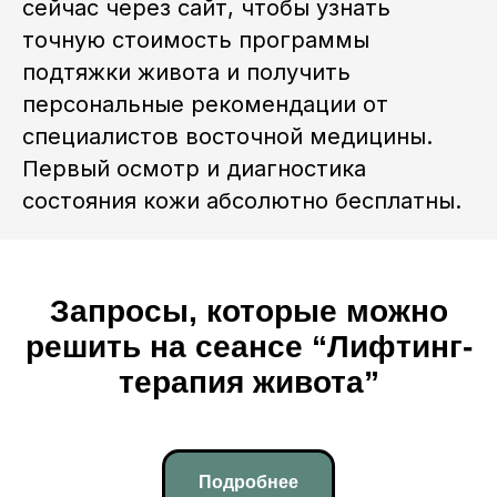
сейчас через сайт, чтобы узнать
№ЛО35–01255–50/01908337
точную стоимость программы
ИП Артём Александрович Тен
ИНН 753616733820
подтяжки живота и получить
ОГРН 32350810042500
персональные рекомендации от
Регистрационный номер в
реестре 77-25-397588
специалистов восточной медицины.
Политика конфиденциальности
Первый осмотр и диагностика
Договор-оферта
состояния кожи абсолютно бесплатны.
Декларация качества,
безопасности и экологичности
продукта
Запросы, которые можно
решить на сеансе “Лифтинг-
терапия живота”
Подробнее