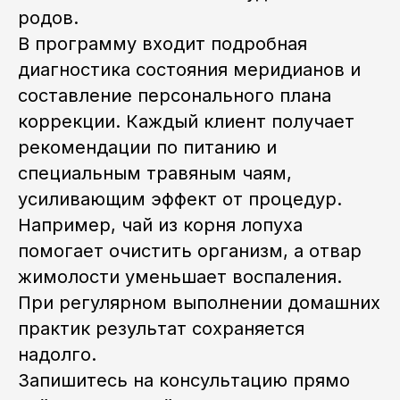
родов.
Служба заботы в Telegram
В программу входит подробная
диагностика состояния меридианов и
Служба заботы в WhatsApp
составление персонального плана
коррекции. Каждый клиент получает
+7 995 792-99-43
рекомендации по питанию и
isvm@artemten.ru
специальным травяным чаям,
усиливающим эффект от процедур.
Telegram-канал Института
Например, чай из корня лопуха
Москва, м. Октябрьское поле,
помогает очистить организм, а отвар
ул. Маршала Вершинина, 10
жимолости уменьшает воспаления.
Как добраться
При регулярном выполнении домашних
практик результат сохраняется
Сведения об образовательной
организации
надолго.
Запишитесь на консультацию прямо
Лицензия на осуществление
образовательной деятельности