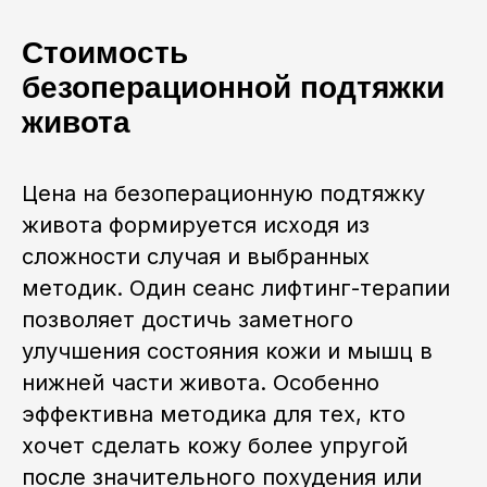
Стоимость
безоперационной подтяжки
живота
Цена на безоперационную подтяжку
живота формируется исходя из
сложности случая и выбранных
Расписание
Партнёры института
методик. Один сеанс лифтинг-терапии
Расписание 2026
Основатель института
позволяет достичь заметного
Очное обучение
Реестр выпускников
улучшения состояния кожи и мышц в
Онлайн
Новости
нижней части живота. Особенно
Курсы в записи
эффективна методика для тех, кто
хочет сделать кожу более упругой
после значительного похудения или