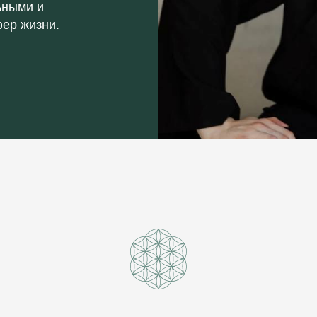
ьными и
ер жизни.