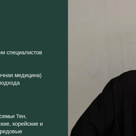
ии специалистов
очная медицина)
 подхода
семьи Тен,
кие, корейские и
ередовые