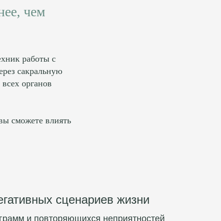
ее, чем
ехник работы с
через сакральную
 всех органов
 вы сможете влиять
егативных сценариев жизни
ограмм и повторяющихся неприятностей