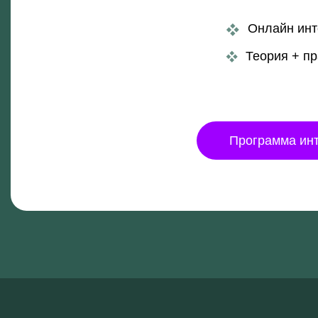
Теория + практика
Программа интенсив