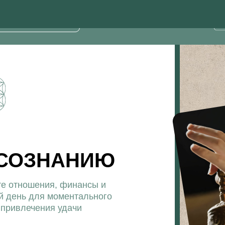
мы обучения
Об институте
ОЗНАНИЮ
ошения, финансы и
 для моментального
ечения удачи
в записи