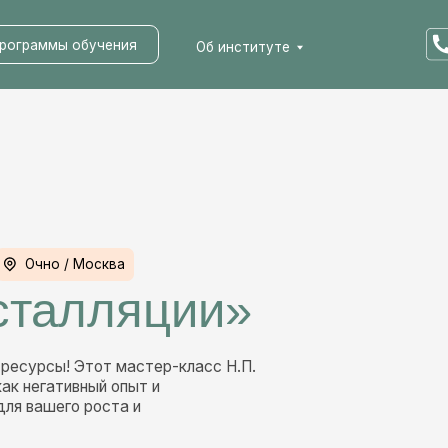
мы обучения
Об институте
о / Москва
алляции»
ы! Этот мастер-класс Н.П.
ативный опыт и
его роста и
Ь ВОПРОС