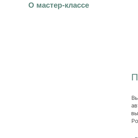
О мастер-классе
Преп
Высокок
автором
выступая
России, 
● Президе
● Президе
● Автор у
● Доктор 
● Професс