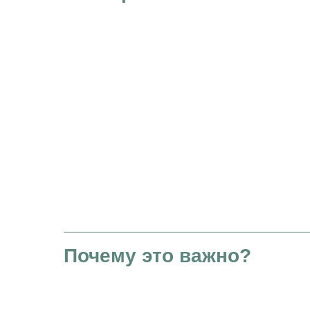
Мы создаем пространство, г
сможете безопасно проработ
свои запросы и получить по
Приходите!
Почему это важно?