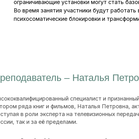
ограничивающие установки могут стать базо
Во время занятия участники будут работать 
психосоматические блокировки и трансформи
одаватель – Наталья Петровна Ко
валифицированный специалист и признанный эксперт в о
 ряда книг и фильмов, Наталья Петровна, активно делит
 в роли эксперта на телевизионных передачах, конфере
так и за её пределами.
нт Российской Ассоциации перинатальной психологии и медицины
нт Международной Академии Семьи
никальных методик психокоррекции
психологических наук
ор с 20-летним опытом, гранд-доктор психологии