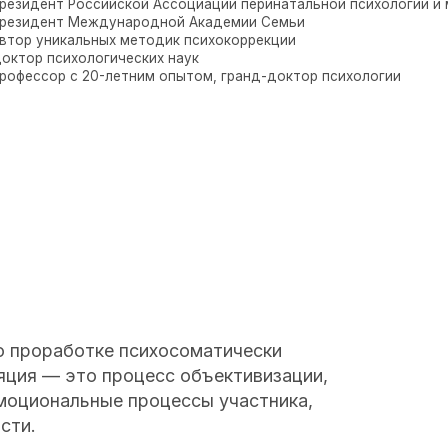
работке психосоматически
 это процесс объективизации,
нальные процессы участника,
дет взаимодействовать с
т выполнять роли
ь и проработать свои
вие создаёт возможность
еления и поддержки.