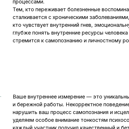
процессами.
Тем, кто переживает болезненные воспоминан
сталкивается с хроническими заболеваниями,
кто чувствует внутренний гнев, эмоциональну
глубже понять внутренние ресурсы человека и
стремится к самопознанию и личностному ро
де вы
Дата:
ать
идет набор
ддержку.
Ваше внутреннее измерение — это уникальны
и бережной работы. Некорректное поведение
нарушить ваш процесс самопознания и исцел
Адрес:
уделяем особое внимание тонкостям психосо
м. Октябрьское поле
каждый участник получил качественный и бе
ул. Маршала Вершинина, 10