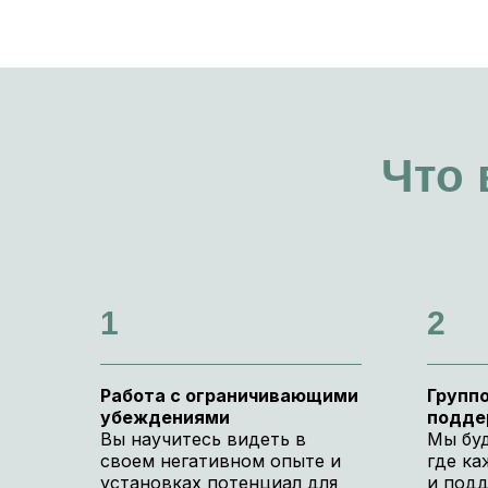
Что 
1
2
Работа с ограничивающими
Группо
убеждениями
подде
Вы научитесь видеть в
Мы буд
своем негативном опыте и
где к
установках потенциал для
и подд