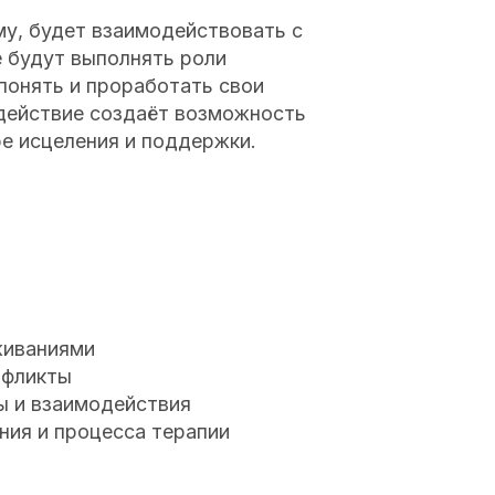
иями
ты
заимодействия
 процесса терапии