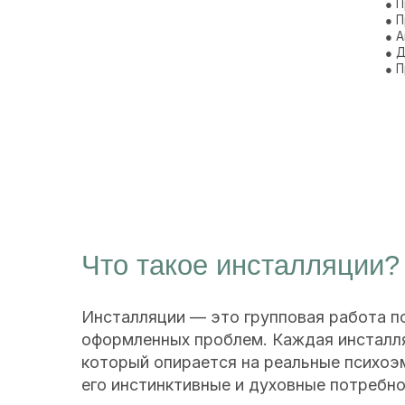
Что такое инсталляции?
Инсталляции — это групповая работа по про
оформленных проблем. Каждая инсталляция —
который опирается на реальные психоэмоцио
его инстинктивные и духовные потребности.
Заявитель, озвучивающий свою проблему, бу
заместителями — участниками, которые буду
дополнительных фигур, помогая глубже понят
переживания. Это коллективное взаимодейст
решить глобальные вопросы в атмосфере исц